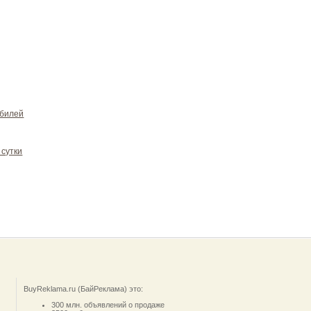
обилей
 сутки
BuyReklama.ru (БайРеклама) это:
300 млн. объявлений о продаже