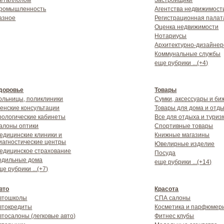
еталлолом
Застройщики
ромышленность
Агентства недвижимост
азное
Регистрационная палат
Оценка недвижимости
Нотариусы
Архитектурно-дизайнер
Коммунальные службы
еще рубрики ...(+4)
доровье
Товары
ольницы, поликлиники
Сумки, аксессуары и би
енские консультации
Товары для дома и отд
рологические кабинеты
Все для отдыха и туриз
алоны оптики
Спортивные товары
едицинские клиники и
Книжные магазины
иагностические центры
Ювелирные изделие
едицинское страхование
Посуда
одильные дома
еще рубрики ...(+14)
ще рубрики ...(+7)
вто
Красота
втошколы
СПА салоны
втокредиты
Косметика и парфюмер
втосалоны (легковые авто)
Фитнес клубы