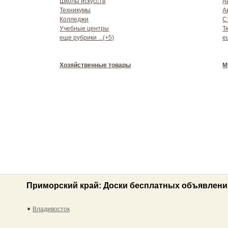
Школы искусств
А
Техникумы
А
Колледжи
С
Учебные центры
Т
еще рубрики ...(+5)
е
Хозяйственные товары
М
Приморский край: Доски бесплатных объявлени
Владивосток