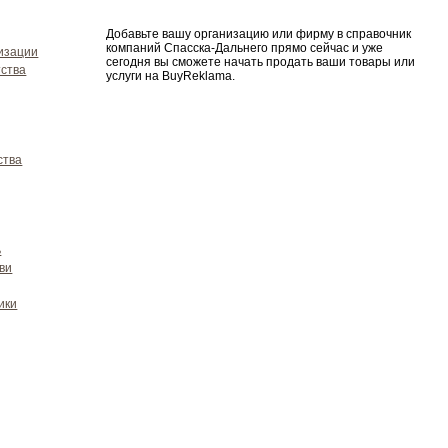
Добавьте вашу организацию или фирму в справочник
компаний Спасска-Дальнего прямо сейчас и уже
изации
сегодня вы сможете начать продать ваши товары или
ства
услуги на BuyReklama.
ства
ь
ви
ики