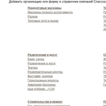
Добавить организацию или фирму в справочник компаний Спасска-Д
Продуктовые магазины
Т
Магазины полного ассортимента
П
Разное
Р
Торговые сети и рынки
Т
Т
Д
Развлечения и досуг
С
Бани, сауны
Ж
Развлечения и досуг
Р
Театры
Т
Развлекательные центры
Р
Выставки, галереи
Т
Горнолыжные курорты
Т
Аквапарки,бассеины
Г
еще рубрики ...(+14)
Строительство и ремонт
П