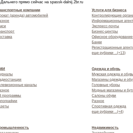
альнего прямо сейчас на spassk-dalnij.2br.ru
ранспортные компании
Услуги для бизнеса
рокат (аренда) автомобилей
Контролирующие орган
азное
Информационные агент
акси
Экспресс-почты
ранспорт
Бизнес-центры
оставка
Офисное оборудование
Банки
Регистрационные агент
еще рубрики ...(+13)
МИ
Одежда и обувь
урналы
Мужская одежда и обув
адиостанции
Магазины одежды и обу
елевизионные каналы
Головные уборы
азное
Модные магазины и бут
В программы
Салоны обуви
ипографии
Разное
азеты
Спортивная одежда
еще рубрики ...(+4)
ромышленность
Недвижимость