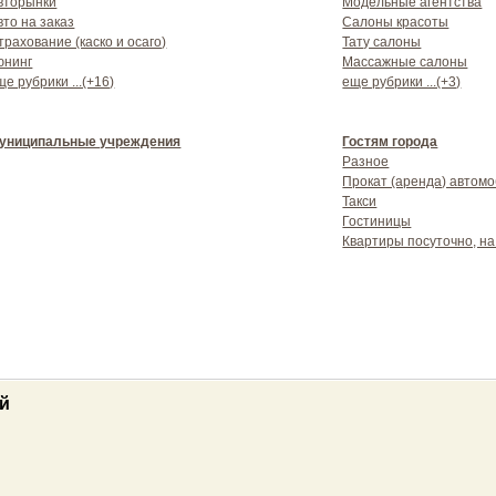
вторынки
Модельные агентства
вто на заказ
Салоны красоты
трахование (каско и осаго)
Тату салоны
юнинг
Массажные салоны
ще рубрики ...(+16)
еще рубрики ...(+3)
униципальные учреждения
Гостям города
Разное
Прокат (аренда) автом
Такси
Гостиницы
Квартиры посуточно, на
й