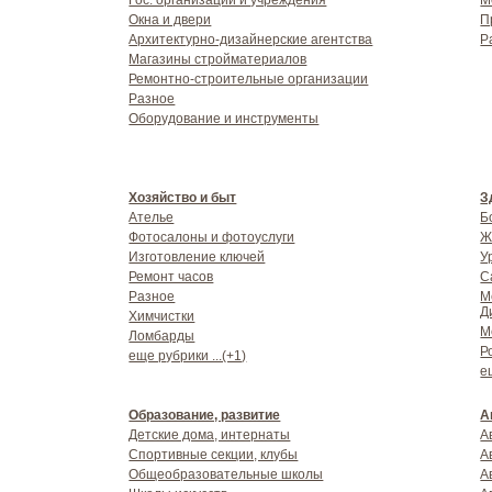
Гос. организации и учреждения
М
Окна и двери
П
Архитектурно-дизайнерские агентства
Р
Магазины стройматериалов
Ремонтно-строительные организации
Разное
Оборудование и инструменты
Хозяйство и быт
З
Ателье
Б
Фотосалоны и фотоуслуги
Ж
Изготовление ключей
У
Ремонт часов
С
Разное
М
Д
Химчистки
М
Ломбарды
Р
еще рубрики ...(+1)
е
Образование, развитие
А
Детские дома, интернаты
А
Спортивные секции, клубы
А
Общеобразовательные школы
А