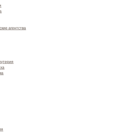
и
а
ские агентства
жутерия
ыха
ма
ия