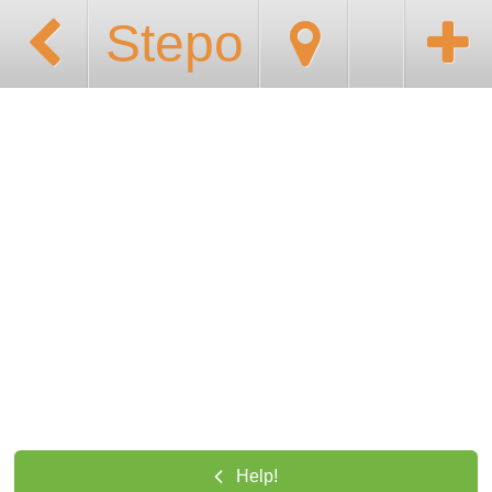
Stepo
Help!