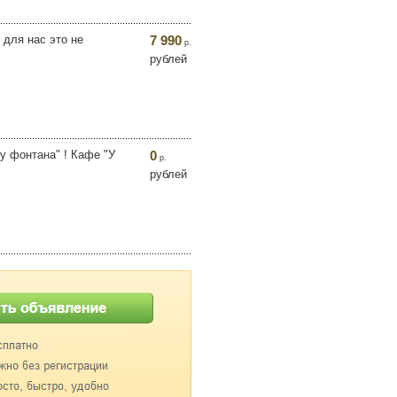
 для нас это не
7 990
р.
рублей
у фонтана" ! Кафе "У
0
р.
рублей