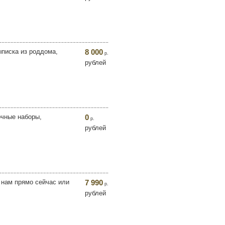
ыписка из роддома,
8 000
р.
рублей
очные наборы,
0
р.
рублей
е нам прямо сейчас или
7 990
р.
рублей