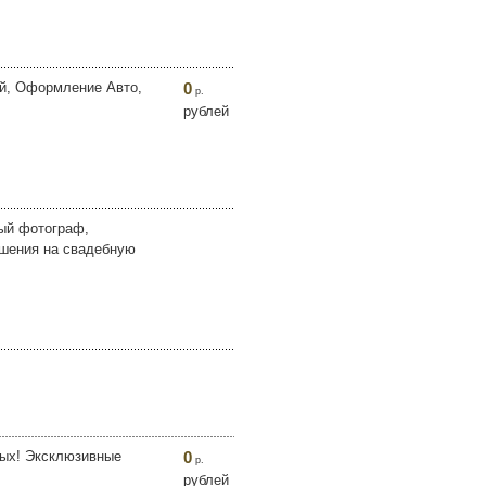
ей, Оформление Авто,
0
р.
рублей
ый фотограф,
ашения на свадебную
ых! Эксклюзивные
0
р.
рублей