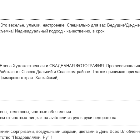
 Это веселье, улыбки, настроение! Специально для вас Ведущие/Ди-дж
ъемка! Индивидуальный подход - качественно, в срок!
а Елена Художественная и СВАДЕБНАЯ ФОТОГРАФИЯ. Профессиональн
аботаю в г.Спасск-Дальний и Спасском районе. Так-же принимаю пригл
риморского края. Ханкайский, ...
цены, телефоны, частные объявления.
от частных лиц как на avito или из рук в руки недорого на.
кими сюрпризами, воздушными шарами, цветами в День Всех Влюбленн
тство "Поздравлялки. Ру" !