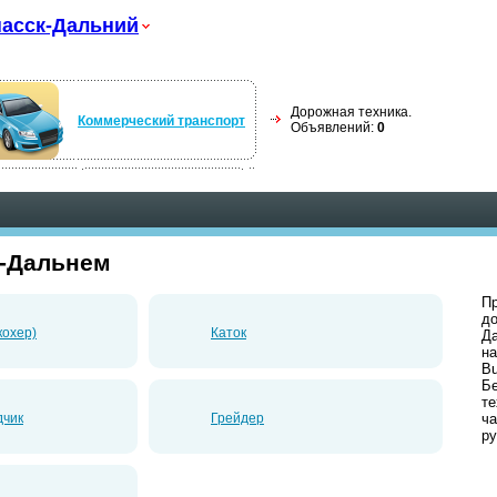
асск-Дальний
Дорожная техника.
Коммерческий транспорт
Объявлений:
0
е-Дальнем
Пр
до
кохер)
Каток
Да
на
Bu
Б
те
дчик
Грейдер
ча
ру