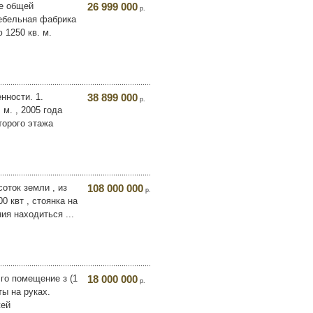
ие общей
26 999 000
р.
мебельная фабрика
1250 кв. м.
нности. 1.
38 899 000
р.
м. , 2005 года
торого этажа
оток земли , из
108 000 000
р.
0 квт , стоянка на
ия находиться ...
лго помещение з (1
18 000 000
р.
ты на руках.
жей