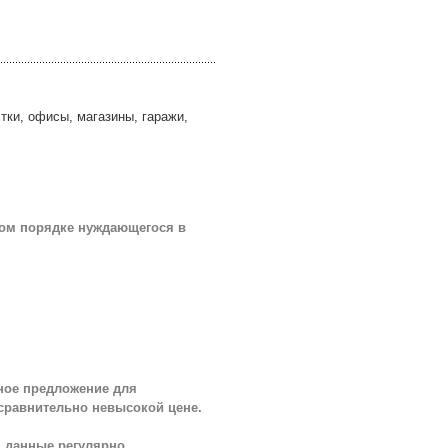
ки, офисы, магазины, гаражи,
ном порядке нуждающегося в
нное предложение для
 сравнительно невысокой цене.
, данные регулярно