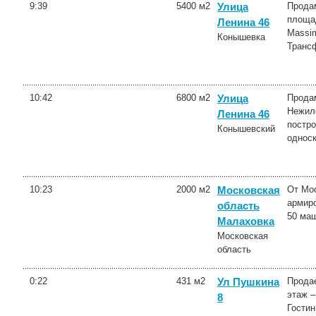
9:39
5400 м2
Продам
Улица
площад
Ленина 46
Massim
Конышевка
Трансф
10:42
6800 м2
Продам
Улица
Нежило
Ленина 46
постро
Конышевский
односк
10:23
2000 м2
От Мос
Московская
армиро
область
50 маш
Малаховка
Московская
область
0:22
431 м2
Продае
Ул Пушкина
этаж –
8
Гостин