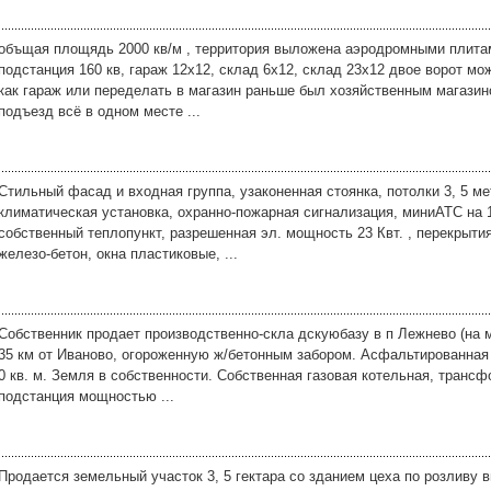
объщая площядь 2000 кв/м , территория выложена аэродромными плита
подстанция 160 кв, гараж 12х12, склад 6х12, склад 23х12 двое ворот мо
как гараж или переделать в магазин раньше был хозяйственным магази
подъезд всё в одном месте ...
Стильный фасад и входная группа, узаконенная стоянка, потолки 3, 5 ме
климатическая установка, охранно-пожарная сигнализация, миниАТС на 
собственный теплопункт, разрешенная эл. мощность 23 Квт. , перекрыти
железо-бетон, окна пластиковые, ...
Собственник продает производственно-скла дскуюбазу в п Лежнево (на 
35 км от Иваново, огороженную ж/бетонным забором. Асфальтированная
0 кв. м. Земля в собственности. Собственная газовая котельная, транс
подстанция мощностью ...
Продается земельный участок 3, 5 гектара со зданием цеха по розливу 