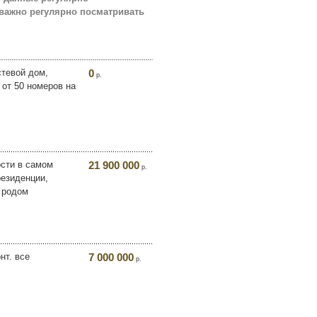
 важно регулярно посматривать
стевой дом,
0
р.
 от 50 номеров на
сти в самом
21 900 000
р.
резиденции,
 родом
нт. все
7 000 000
р.