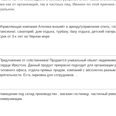
как от организаций, так и частных лиц. Именно по этой причине
туальное.
Управляющая компания Ателика возьмёт в аренду/управление отель, го
пансионат, санаторий, дом отдыха, турбазу, базу отдыха, детский лагерь
срок от 3-х лет на Чёрном море.
Предложение от собственника! Продается уникальный обьект недвижимо
сердце Иркутска. Данный продукт прекрасно подходит для организации 
головного офиса, отдела прямых продаж, компаний с абсолютно разным
деятельности. Есть парковка для сотрудников ...
помещение под склад производство , магазин гостиницу. частичный ремо
коммуникации.