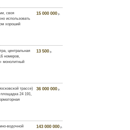
ми, своя
15 000 000
р.
жно использовать
ном хороший
тра, центральная
13 500
р.
16 номеров,
я- монолитный
московской трассе)
36 000 000
р.
 площадка 24 191,
форматорная
вино-водочной
143 000 000
р.