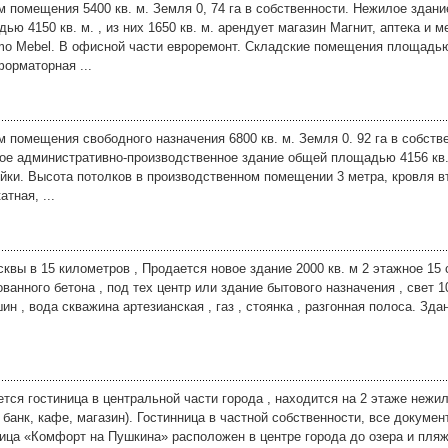
 помещения 5400 кв. м. Земля 0, 74 га в собственности. Нежилое здан
ью 4150 кв. м. , из них 1650 кв. м. арендует магазин Магнит, аптека и 
o Mebel. В офисной части евроремонт. Складские помещения площадью 
орматорная ...
 помещения свободного назначения 6800 кв. м. Земля 0. 92 га в собстве
е административно-производственное здание общей площадью 4156 кв. 
йки. Высота потолков в производственном помещении 3 метра, кровля в
атная, ...
квы в 15 километров , Продается новое здание 2000 кв. м 2 этажное 15 с
ванного бетона , под тех центр или здание бытового назначения , свет 10
ин , вода скважина артезианская , газ , стоянка , разгонная полоса. Здан
тся гостиница в центральной части города , находится на 2 этаже нежи
 банк, кафе, магазин). Гостинница в частной собственности, все докумен
ица «Комфорт на Пушкина» расположен в центре города до озера и пля