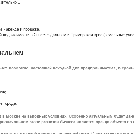
зительно ...
 - аренда и продажа.
й недвижимости в Спасске-Дальнем и Приморском крае (земельные участ
Дальнем
нет, возможно, настоящей находкой для предпринимателя, в сроч
ров;
е города.
ад в Москве на выгодных условиях. Особенно актуальным будет да
рвоначальном этапе развития бизнеса является аренда объекта по
найти то, что необходимо в составе рубрики. Стоит также отметить