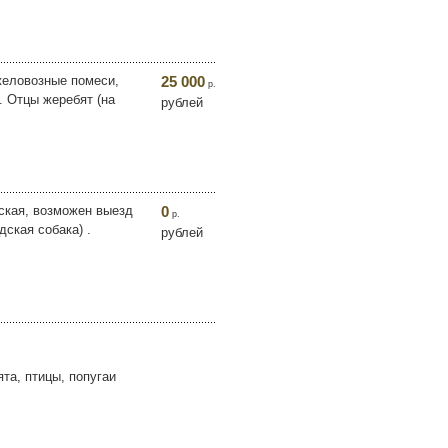
желовозные помеси,
25 000
р.
. Отцы жеребят (на
рублей
вская, возможен выезд
0
р.
дская собака) .
рублей
та, птицы, попугаи