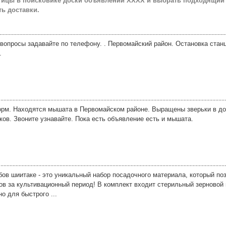
птицы в поисковике доски объявлений ХХХХ и выбрать подходящий
ь доставки.
вопросы задавайте по телефону. . Первомайский район. Остановка стан
.
орм. Находятся мышата в Первомайском районе. Выращены зверьки в д
ов. Звоните узнавайте. Пока есть объявление есть и мышата.
ов шиитаке - это уникальный набор посадочного материала, который по
ов за культивационный период! В комплект входит стерильный зерновой
о для быстрого ...