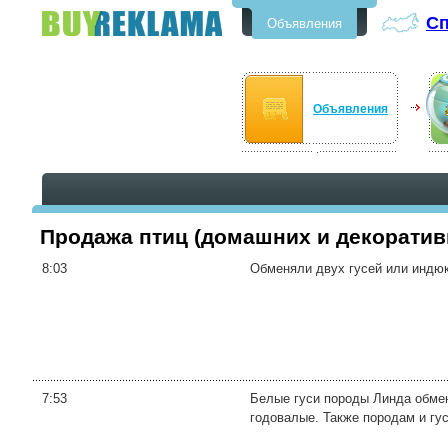
Сп
Объявления
Бесплатные объявления в
Спасске-Дальнем
Объявления
Продажа птиц (домашних и декоратив
8:03
Обменяли двух гусей или индюк
7:53
Белые гуси породы Линда обмен
годовалые. Также породам и гу