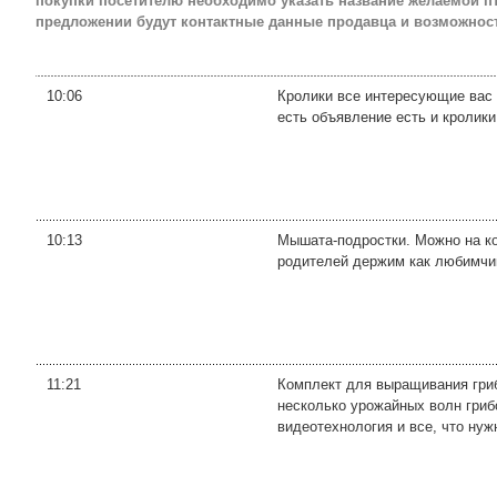
покупки посетителю необходимо указать название желаемой 
предложении будут контактные данные продавца и возможност
10:06
Кролики все интересующие вас 
есть объявление есть и кролики
10:13
Мышата-подростки. Можно на к
родителей держим как любимчик
11:21
Комплект для выращивания гриб
несколько урожайных волн гриб
видеотехнология и все, что нужн