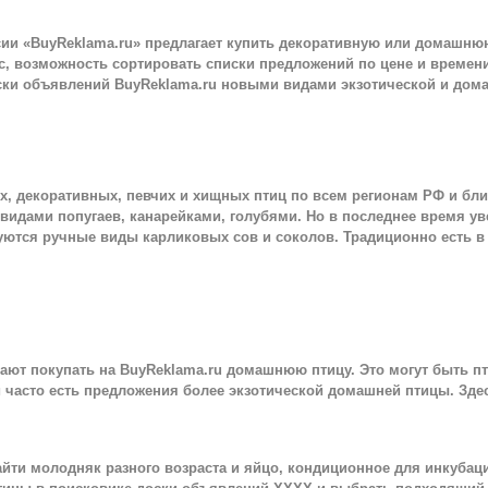
сии «BuyReklama.ru» предлагает купить декоративную или домашню
с, возможность сортировать списки предложений по цене и времен
ки объявлений BuyReklama.ru новыми видами экзотической и дом
ких, декоративных, певчих и хищных птиц по всем регионам РФ и бл
видами попугаев, канарейками, голубями. Но в последнее время у
уются ручные виды карликовых сов и соколов. Традиционно есть 
ют покупать на BuyReklama.ru домашнюю птицу. Это могут быть п
й часто есть предложения более экзотической домашней птицы. Зде
 найти молодняк разного возраста и яйцо, кондиционное для инкуба