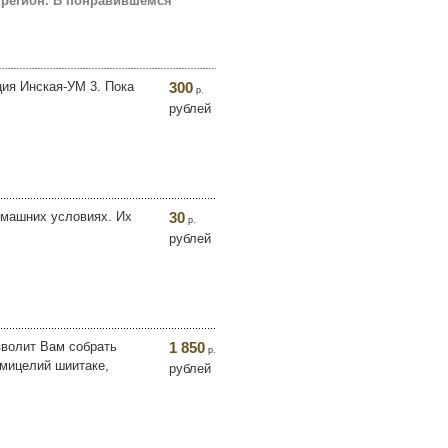
 регион. В понравившемся
ция Инская-УМ 3. Пока
300
р.
рублей
омашних условиях. Их
30
р.
рублей
зволит Вам собрать
1 850
р.
 мицелий шиитаке,
рублей