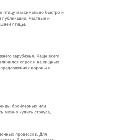
ю птицу максимально быстро и
и публикации. Частные и
ашней птицы.
ижнего зарубежья. Чаще всего
величился спрос и на хищных
в предложениях вороны и
тенцы бройлерных или
сь можно купить страуса,
ционных процессов. Для