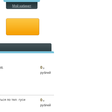
Мой кабинет
од.
0
р.
рублей
ься по тел. гуси
0
р.
рублей