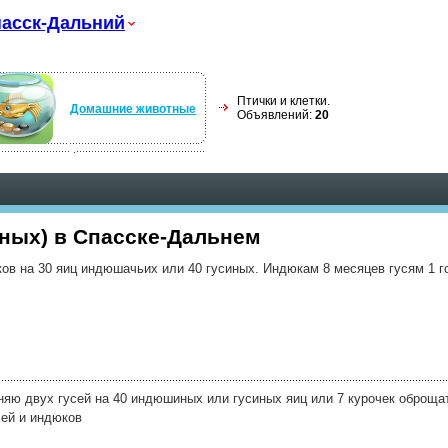
асск-Дальний
Птички и клетки.
Домашние животные
Объявлений:
20
ных) в Спасске-Дальнем
ов на 30 яиц индюшачьих или 40 гусиных. Индюкам 8 месяцев гусям 1 г
яю двух гусей на 40 индюшиных или гусиных яиц или 7 курочек оброщат
сей и индюков