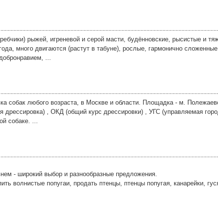
ребчики) рыжей, игреневой и серой масти, будённовские, рысистые и тя
ода, много двигаются (растут в табуне), рослые, гармонично сложенные
обронравием, ...
вка собак любого возраста, в Москве и области. Площадка - м. Полежае
я дрессировка) , ОКД (общий курс дрессировки) , УГС (управляемая горо
 собаке. ...
ьнем - широкий выбор и разнообразные предложения.
ть волнистые попугаи, продать птенцы, птенцы попугая, канарейки, гуся