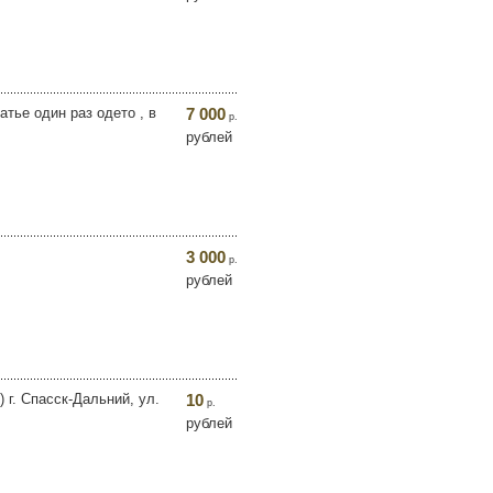
атье один раз одето , в
7 000
р.
рублей
3 000
р.
рублей
г. Спасск-Дальний, ул.
10
р.
рублей