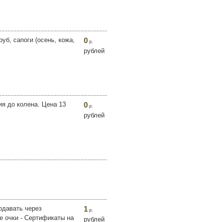
уб, сапоги (осень, кожа,
0
р.
рублей
ия до колена. Цена 13
0
р.
рублей
одавать через
1
р.
е очки - Сертификаты на
рублей