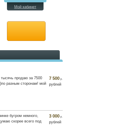
Мой кабинет
 тысячь продаю за 7500
7 500
р.
у)по разным сторонам! мой
рублей
пинке бугром немного,
3 000
р.
думаю скорее всего под
рублей