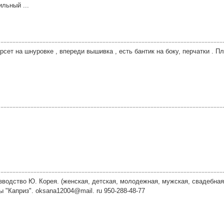
льный ...
рсет на шнуровке , впереди вышивка , есть бантик на боку, перчатки . Пл
одство Ю. Корея. (женская, детская, молодежная, мужская, свадебная) 
ы "Каприз". oksana12004@mail. ru 950-288-48-77