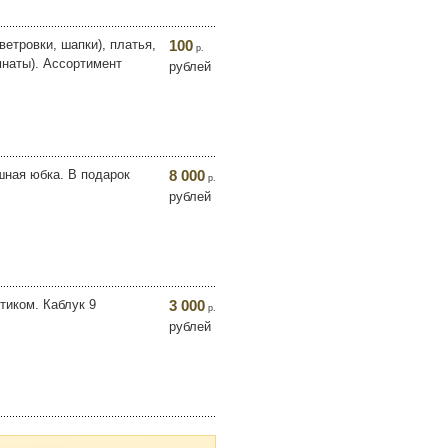
етровки, шапки), платья,
100
р.
мнаты). Ассортимент
рублей
шная юбка. В подарок
8 000
р.
рублей
тиком. Каблук 9
3 000
р.
рублей