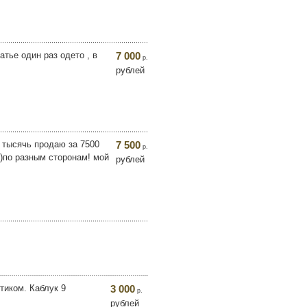
атье один раз одето , в
7 000
р.
рублей
 тысячь продаю за 7500
7 500
р.
у)по разным сторонам! мой
рублей
тиком. Каблук 9
3 000
р.
рублей