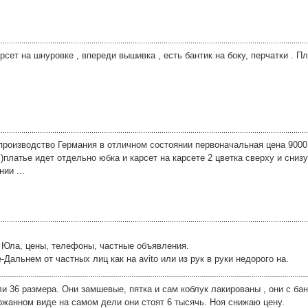
рсет на шнуровке , впереди вышивка , есть бантик на боку, перчатки . Пл
производство Германия в отличном состоянии первоначальная цена 9000
)платье идет отдельно юбка и карсет на карсете 2 цветка сверху и сниз
ии ...
и Юла, цены, телефоны, частные объявления.
альнем от частных лиц как на avito или из рук в руки недорого на.
и 36 размера. Они замшевые, пятка и сам коблук лакированы , они с бан
ржанном виде на самом дели они стоят 6 тысячь. Ноя снижаю цену.