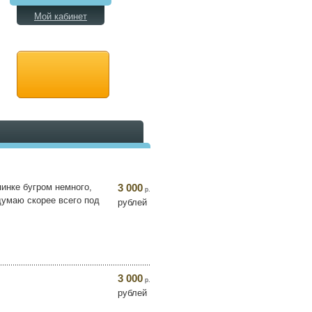
Мой кабинет
пинке бугром немного,
3 000
р.
думаю скорее всего под
рублей
3 000
р.
рублей