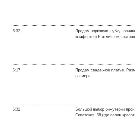
6:32
Продам норковую шубку коричне
комфортно) В отличном состояни
6:17
Продам свадебное платье. Разме
размера.
6:32
Большой выбор бижутерии произв
Советская, 68 (где салон красот