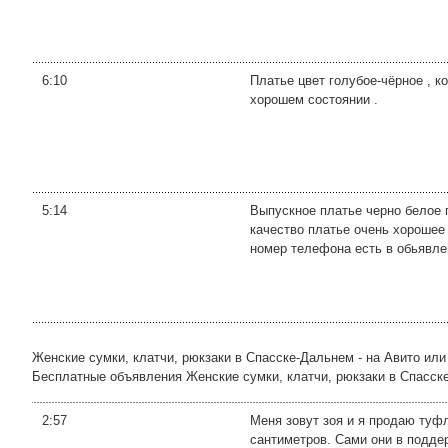
6:10
Платье цвет голубое-чёрное , ко
хорошем состоянии .
5:14
Выпускное платье черно белое 
качество платье очень хорошее 
номер телефона есть в обьявлен
Женские сумки, клатчи, рюкзаки в Спасске-Дальнем - на Авито ил
Бесплатные объявления Женские сумки, клатчи, рюкзаки в Спасске-Д
2:57
Меня зовут зоя и я продаю туфл
сантиметров. Сами они в подде