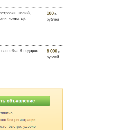
ветровки, шапки),
100
р.
хни, комнаты).
рублей
шная юбка. В подарок
8 000
р.
рублей