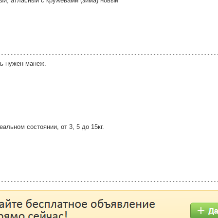
ый, атласный с кружевами (зима) новый
ь нужен манеж.
альном состоянии, от 3, 5 до 15кг.