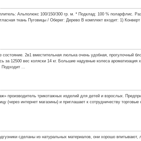
литель: Альполюкс 100/150/300 гр. м. * Подклад: 100 % поларфлис. Раз
ласная ткань Пуговицы / Оберег: Дерево В комплект входит: 1) Конверт 
е состояние. 2в1 вместительная люлька очень удобная, прогулочный бло
ь за 12500 вес коляски 14 кг. Большие надувные колеса ароматизация 
 Подходит ...
ж» производитель трикотажных изделий для детей и взрослых. Предпр
цу (через интернет магазины) и приглашает к сотрудничеству торговые 
дгузники сделаны из натуральных материалов, они хорошо впитывают, л