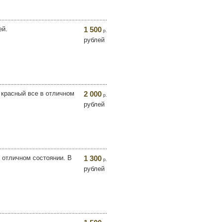
ей.
1 500
р.
рублей
т красный все в отличном
2 000
р.
рублей
 отличном состоянии. В
1 300
р.
рублей