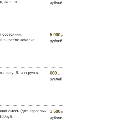
, за счет
рублей
м состоянии.
5 000
р.
и в кресле-качалке,
рублей
коляску. Длина ручек
600
р.
рублей
чная смесь (для взрослых
1 500
р.
130руб.
рублей