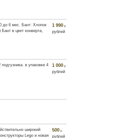
 до 6 мес. Бант: Хлопок
1 990
р.
 Бант в цвет конверта,
рублей
2 подгузника. в упаковке 4
1 000
р.
рублей
ействительно широкий
500
р.
онструкторы Lego и новая
рублей