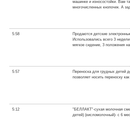
машинке и износостойки. Вам та
многочисленных кнопочек. А зад
5:58
Продаются детские электронные
Использовались всего 3 недели.
мягкое сидение, 3 положения нак
5:57
Переноска для грудных детей д
позволяет носить переноску как 
5:12
"БЕЛЛАКТ"-сухая молочная смес
детей) (кисломолочный)- с 6 ме