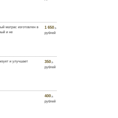
ый матрас изготовлен в
1 650
р.
ный и не
рублей
изует и улучшает
350
р.
рублей
400
р.
рублей