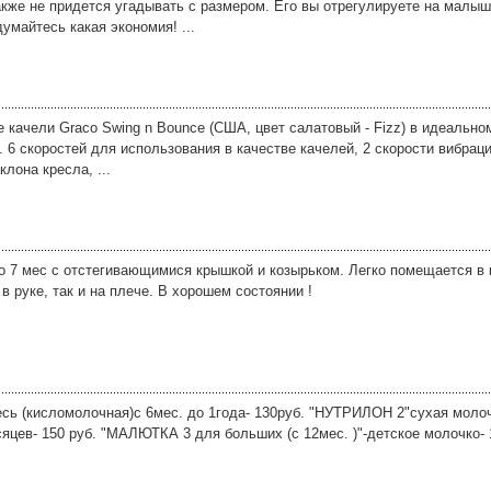
кже не придется угадывать с размером. Его вы отрегулируете на малыше
умайтесь какая экономия! ...
 качели Graco Swing n Bounce (США, цвет салатовый - Fizz) в идеально
 6 скоростей для использования в качестве качелей, 2 скорости вибраци
лона кресла, ...
о 7 мес с отстегивающимися крышкой и козырьком. Легко помещается в 
в руке, так и на плече. В хорошем состоянии !
ь (кисломолочная)с 6мес. до 1года- 130руб. "НУТРИЛОН 2"сухая моло
сяцев- 150 руб. "МАЛЮТКА 3 для больших (с 12мес. )"-детское молочко- 