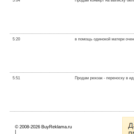
5:04
Продам конверт на выписку бел
5:20
в помощь одинокой матери очен
5:51
Продам рюкзак - переноску в иде
© 2008-2026 BuyReklama.ru
|