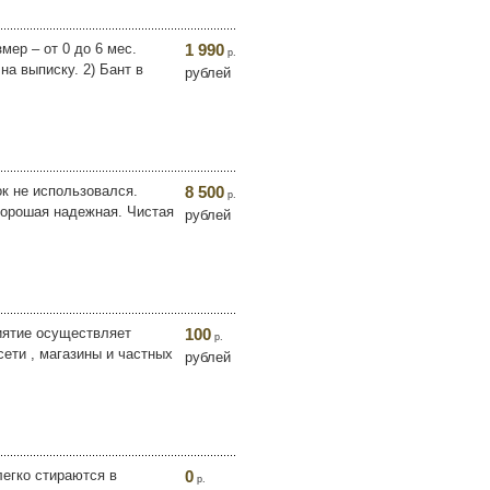
мер – от 0 до 6 мес.
1 990
р.
на выписку. 2) Бант в
рублей
к не использовался.
8 500
р.
хорошая надежная. Чистая
рублей
иятие осуществляет
100
р.
сети , магазины и частных
рублей
егко стираются в
0
р.