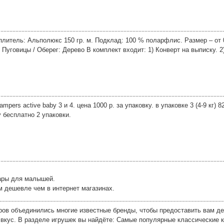
литель: Альполюкс 150 гр. м. Подклад: 100 % поларфлис. Размер – от 0
Пуговицы / Оберег: Дерево В комплект входит: 1) Конверт на выписку. 2)
pers active baby 3 и 4. цена 1000 р. за упаковку. в упаковке 3 (4-9 кг) 8
у бесплатно 2 упаковки.
вары для малышей.
 дешевле чем в интернет магазинах.
ров объединились многие известные бренды, чтобы предоставить вам д
вкус. В разделе игрушек вы найдёте: Самые популярные классические к